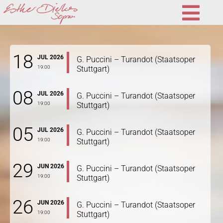
Esther
Na
Dierkes
18
JUL 2026
G. Puccini – Turandot (Staatsoper
19:00
Stuttgart)
08
JUL 2026
G. Puccini – Turandot (Staatsoper
19:00
Stuttgart)
05
JUL 2026
G. Puccini – Turandot (Staatsoper
19:00
Stuttgart)
29
JUN 2026
G. Puccini – Turandot (Staatsoper
19:00
Stuttgart)
26
JUN 2026
G. Puccini – Turandot (Staatsoper
19:00
Stuttgart)